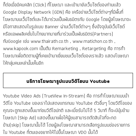
ก็ต่อเมื่อมีคนคลิก (Click) ที่โฆษณา และเข้ามายังเว็บไซต์ของท่านแล้ว
Google Display Network (GDN) คือ เครือข่ายเว็ปไซต์ต่างๆที่มีพื้นที่
โฆษณาบนเว็ปไซต์และได้มาร่วมเป็นพันธมิตรกับ Google โดยผู้ลโฆษณาจะ
มีโอกาสแสดงในรูปแบบ Banner ผ่านเว็ปไซต์ต่างๆ ซึ่งปัจจุบันมีเว็ปไซต์
หรือแอพพลิเคชั่นในไทยมากมายที่มาร่วมเป็นพันธมิตร(Partners)
กับGoogle เช่น www.thairath.co.th , www.matichon.co.th ,
www.kapook.com เป็นต้น Remarketing , Retargeting คือ การทำ
โฆษณาเพื่อติดตามผู้ที่เคยเข้ามาเยี่ยมชมเว็บไซต์ของเราแล้ว แสดงโฆษณา
ให้กลุ่มคนเหล่านั้นเห็นอีก
บริการโฆษณารูปแบบวิดิโอบน Youtube
Youtube Video Ads (TrueView In-Stream) คือ การทำโฆษณาแบบนำ
วีดีโอ YouTube ของเราไปแสดงแทรกบน YouTube ตัวอื่นๆ โดยวีดีโอของ
คุณจะถูกแสดงขึ้นมาก่อนวีดีโอปกติ และเมื่อรันไปได้ 5 วินาที ก็จะมีปุ่มข้าม
โฆษณา (Skip Ad) แสดงขึ้นมาเพื่อให้ผู้ชมสามารถตัดสินใจที่จะกด
ข้าม(skip) โฆษณานั้นได้ โดยผู้ลงโฆษณาสามารถเลือกรูปแบบช่องรายการ
ใน Youtube ที่ตนเองอยากให้ไปขึ้นโฆษณา VDO นั้นได้